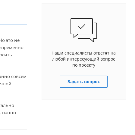
Но это не
непременно
Наши специалисты ответят на
осить
любой интересующий вопрос
по проекту
панно совсем
Задать вопрос
ечной
зуально
, панно