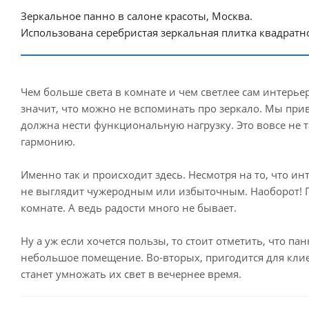
Зеркальное панно в салоне красоты, Москва.
Использована серебристая зеркальная плитка квадрат
Чем больше света в комнате и чем светлее сам интерье
значит, что можно не вспоминать про зеркало. Мы пр
должна нести функциональную нагрузку. Это вовсе не т
гармонию.
Именно так и происходит здесь. Несмотря на то, что и
не выглядит чужеродным или избыточным. Наоборот! По
комнате. А ведь радости много не бывает.
Ну а уж если хочется пользы, то стоит отметить, что п
небольшое помещение. Во-вторых, пригодится для клиен
станет умножать их свет в вечернее время.